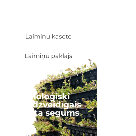
Laimiņu zaļais
jumts
Laimiņu kasete
Laimiņu paklājs
Bioloģiski
daudzveidīgais
jumta segums