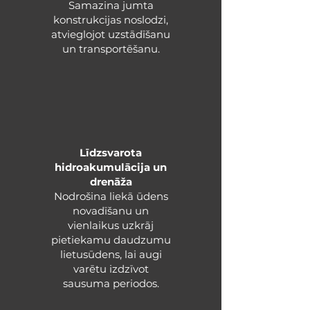
Samazina jumta
konstrukcijas noslodzi,
atvieglojot uzstādīšanu
un transportēšanu.
Līdzsvarota
hidroakumulācija un
drenāža
​Nodrošina liekā ūdens
novadīšanu un
vienlaikus uzkrāj
pietiekamu daudzumu
lietusūdens, lai augi
varētu izdzīvot
sausuma periodos.