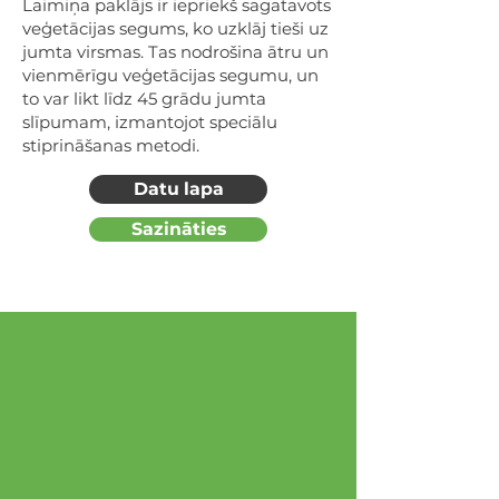
Laimiņa paklājs ir iepriekš sagatavots
veģetācijas segums, ko uzklāj tieši uz
jumta virsmas. Tas nodrošina ātru un
vienmērīgu veģetācijas segumu, un
to var likt līdz 45 grādu jumta
slīpumam, izmantojot speciālu
stiprināšanas metodi.
Datu lapa
Sazināties