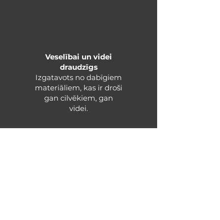
Veselībai un videi
draudzīgs​
Izgatavots no dabīgiem
materiāliem, kas ir droši
gan cilvēkiem, gan
videi.