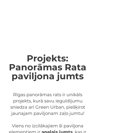
Projekts:
Panorāmas Rata
paviljona jumts
Rīgas panorāmas rats ir unikāls
projekts, kurā savu ieguldījumu
sniedza arī Green Urban, piešķirot
jaunajam paviljonam zaļo jumtu!
Viens no izcilākajiem šī paviljona
elementiem ir
apaļais jumts
, kas ir