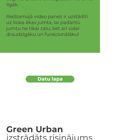
ilgāk.
Redzamajā video paneļi ir uzstādīti
uz koka ēkas jumta, lai padarītu
jumtu ne tikai zaļu, bet arī videi
draudzīgāku un funkcionālāku!
Datu lapa
Green Urban
izstrādāts risinājums