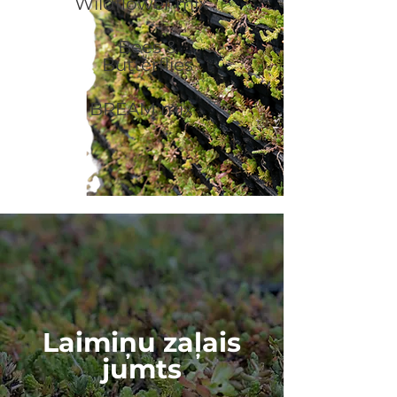
Wildflower mix
Bees &
Butterflies
BREAM mix
Laimiņu zaļais
jumts