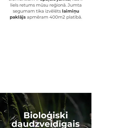
liels retums mūsu reģionā. Jumta
segumam tika izvēlēts
laimiņu
paklājs
apmēram 400m2 platībā.​
Bioloģiski
daudzveidīgais