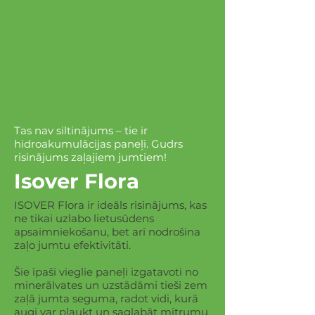
Tas nav siltinājums – tie ir
hidroakumulācijas paneļi. Gudrs
risinājums zaļajiem jumtiem!
Isover Flora
ISOVER Flora ir ideāls risinājums, kas
ne tikai uzlabo lietusūdens
apsaimniekošanu, bet arī nodrošina
zaļo jumtu efektivitāti.
Šie īpaši vieglie paneļi izgatavoti no
minerālvates un uzstādāmi tieši zem
zaļā jumta seguma, radot vidi, kurā
augi var plaukt un saglabāt mitrumu