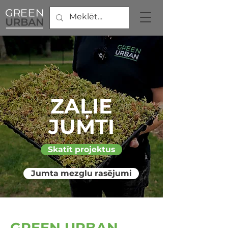
ZAĻIE
JUMTI
Skatīt projektus
Jumta mezglu rasējumi
GREEN URBAN –