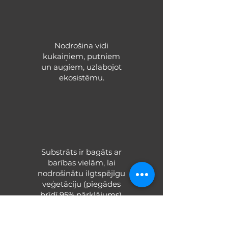
Nodrošina vidi
kukaiņiem, putniem
un augiem, uzlabojot
ekosistēmu.
Substrāts ir bagāts ar
barības vielām, lai
nodrošinātu ilgtspējīgu
veģetāciju (piegādes
brīdī 95% pārklājums).
Sazinies