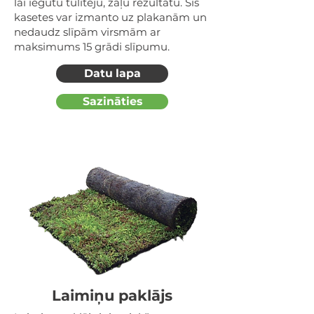
lai iegūtu tūlītēju, zaļu rezultātu. Šīs
kasetes var izmanto uz plakanām un
nedaudz slīpām virsmām ar
maksimums 15 grādi slīpumu.
Datu lapa
Sazināties
Laimiņu paklājs