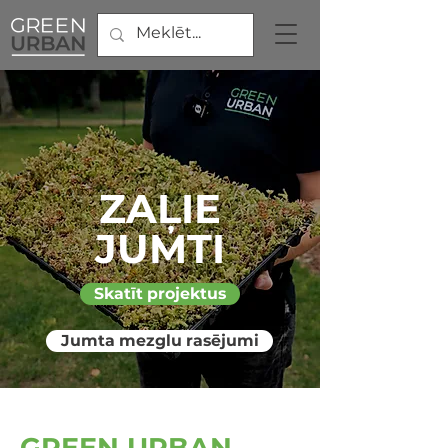
ZAĻIE
JUMTI
Skatīt projektus
Jumta mezglu rasējumi
GREEN URBAN –