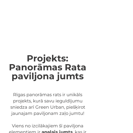
Projekts:
Panorāmas Rata
paviljona jumts
Rīgas panorāmas rats ir unikāls
projekts, kurā savu ieguldījumu
sniedza arī Green Urban, piešķirot
jaunajam paviljonam zaļo jumtu!
Viens no izcilākajiem šī paviljona
elementiem ir
apaļais jumts
, kas ir