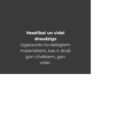
Veselībai un videi
draudzīgs​
Izgatavots no dabīgiem
materiāliem, kas ir droši
gan cilvēkiem, gan
videi.