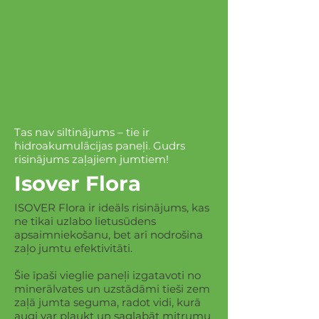
Tas nav siltinājums – tie ir
hidroakumulācijas paneļi. Gudrs
risinājums zaļajiem jumtiem!
Isover Flora
ISOVER Flora ir ideāls risinājums, kas
ne tikai uzlabo lietusūdens
apsaimniekošanu, bet arī nodrošina
zaļo jumtu efektivitāti.
Šie īpaši vieglie paneļi izgatavoti no
minerālvates un uzstādāmi tieši zem
zaļā jumta seguma, radot vidi, kurā
augi var plaukt un saglabāt mitrumu