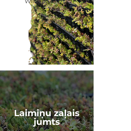
Wildflower mix
Bees &
Butterflies
BREAM mix
Laimiņu zaļais
jumts