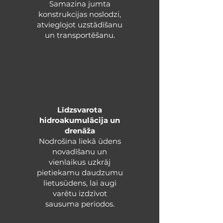
Samazina jumta
konstrukcijas noslodzi,
atvieglojot uzstādīšanu
un transportēšanu.
Līdzsvarota
hidroakumulācija un
drenāža
​Nodrošina liekā ūdens
novadīšanu un
vienlaikus uzkrāj
pietiekamu daudzumu
lietusūdens, lai augi
varētu izdzīvot
sausuma periodos.