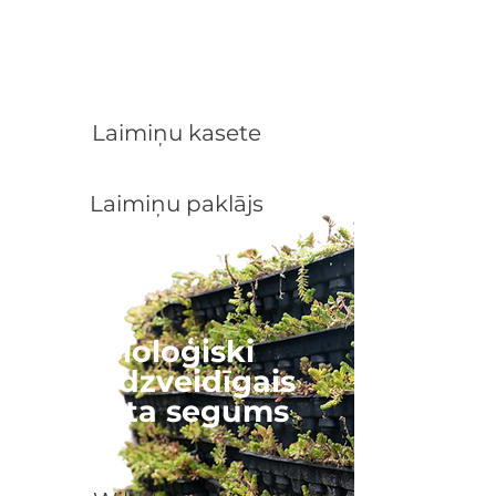
Laimiņu zaļais
jumts
Laimiņu kasete
Laimiņu paklājs
Bioloģiski
daudzveidīgais
jumta segums