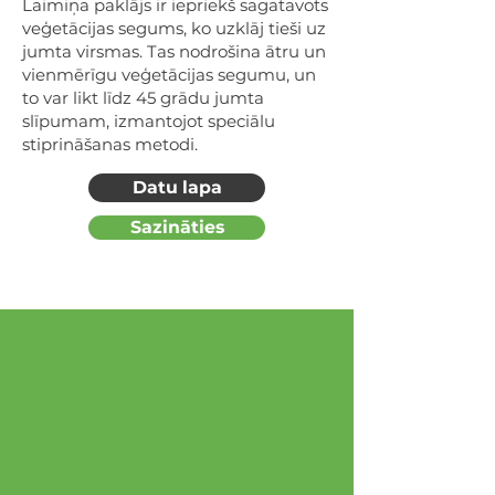
Laimiņa paklājs ir iepriekš sagatavots
veģetācijas segums, ko uzklāj tieši uz
jumta virsmas. Tas nodrošina ātru un
vienmērīgu veģetācijas segumu, un
to var likt līdz 45 grādu jumta
slīpumam, izmantojot speciālu
stiprināšanas metodi.
Datu lapa
Sazināties