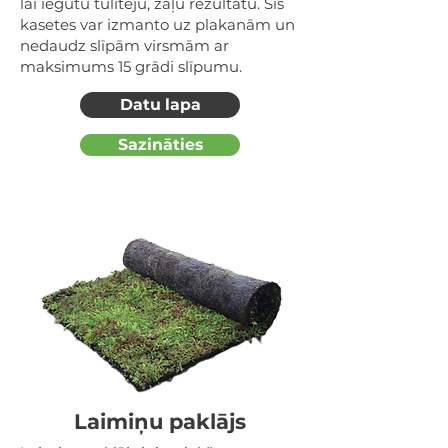
lai iegūtu tūlītēju, zaļu rezultātu. Šīs
kasetes var izmanto uz plakanām un
nedaudz slīpām virsmām ar
maksimums 15 grādi slīpumu.
Datu lapa
Sazināties
Laimiņu paklājs