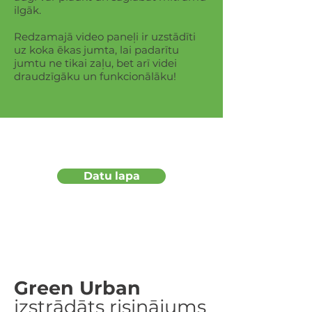
ilgāk.
Redzamajā video paneļi ir uzstādīti
uz koka ēkas jumta, lai padarītu
jumtu ne tikai zaļu, bet arī videi
draudzīgāku un funkcionālāku!
Datu lapa
Green Urban
izstrādāts risinājums