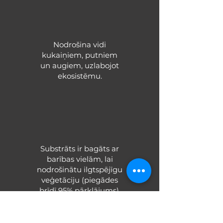
Nodrošina vidi
kukaiņiem, putniem
un augiem, uzlabojot
ekosistēmu.
Substrāts ir bagāts ar
barības vielām, lai
nodrošinātu ilgtspējīgu
veģetāciju (piegādes
brīdī 95% pārklājums).
Sazinies