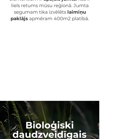
liels retums mūsu reģionā. Jumta
segumam tika izvēlēts
laimiņu
paklājs
apmēram 400m2 platībā.​
Bioloģiski
daudzveidīgais