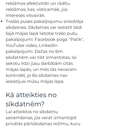
reklāmas efektivitāti un rādītu
reklāmas, kas, visticamāk, jūs
interesēs visvairāk.
Trešās puses pakalpojumu sniedzēja
sīkdatnes. Sīkdatnes var iestatīt šādi
šajā mājas lapā lietotie trešo pušu
pakalpojumi: Facebook poga "Patīk",
YouTube video, Linkedin
pakalpojumi. Dažas no šīm
sīkdatnēm var tikt izmantotas, lai
sekotu līdzi jūsu darbībām citās
mājas lapās, un mēs tās nevaram
kontrolēt, jo šīs sīkdatnes nav
iestatījusi mūsu mājas lapa.
Kā atteikties no
sīkdatnēm?
Lai atteiktos no sīkdatņu
saņemšanas, jūs varat izmantojot
privātās pārlūkošanas režīmu, kuru