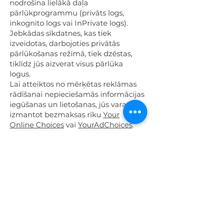
nodrošina lielākā daļa
pārlūkprogrammu (privāts logs,
inkognito logs vai InPrivate logs).
Jebkādas sīkdatnes, kas tiek
izveidotas, darbojoties privātās
pārlūkošanas režīmā, tiek dzēstas,
tiklīdz jūs aizverat visus pārlūka
logus.
Lai atteiktos no mērķētas reklāmas
rādīšanai nepieciešamās informācijas
iegūšanas un lietošanas, jūs varat
izmantot bezmaksas rīku
Your
Online Choices
vai
YourAdChoices
.
Jūsu tiesības saistībā ar
jūsu personas datiem
Ja jūs esat datu subjekts saskaņā
ar
ES VDAR
(piemēram, jūs esat ES
pilsonis un sniedzat mums savus
personas datus), jums ir turpmāk
minētās tiesības saistībā ar saviem