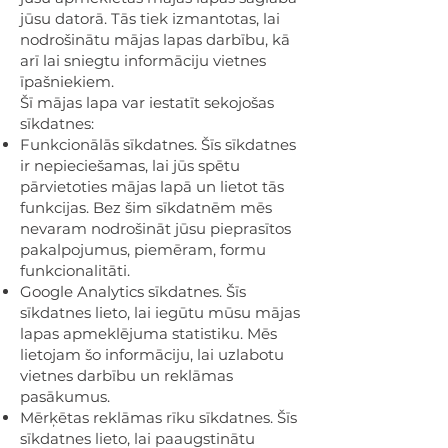
jūsu datorā. Tās tiek izmantotas, lai
nodrošinātu mājas lapas darbību, kā
arī lai sniegtu informāciju vietnes
īpašniekiem.
Šī mājas lapa var iestatīt sekojošas
sīkdatnes:
Funkcionālās sīkdatnes. Šīs sīkdatnes
ir nepieciešamas, lai jūs spētu
pārvietoties mājas lapā un lietot tās
funkcijas. Bez šim sīkdatnēm mēs
nevaram nodrošināt jūsu pieprasītos
pakalpojumus, piemēram, formu
funkcionalitāti.
Google Analytics sīkdatnes. Šīs
sīkdatnes lieto, lai iegūtu mūsu mājas
lapas apmeklējuma statistiku. Mēs
lietojam šo informāciju, lai uzlabotu
vietnes darbību un reklāmas
pasākumus.
Mērķētas reklāmas rīku sīkdatnes. Šīs
sīkdatnes lieto, lai paaugstinātu