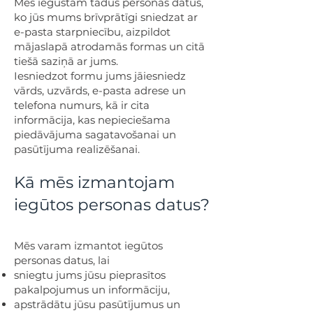
Mēs iegūstam tādus personas datus,
ko jūs mums brīvprātīgi sniedzat ar
e-pasta starpniecību, aizpildot
mājaslapā atrodamās formas un citā
tiešā saziņā ar jums.
Iesniedzot formu jums jāiesniedz
vārds, uzvārds, e-pasta adrese un
telefona numurs, kā ir cita
informācija, kas nepieciešama
piedāvājuma sagatavošanai un
pasūtījuma realizēšanai.
Kā mēs izmantojam
iegūtos personas datus?
Mēs varam izmantot iegūtos
personas datus, lai
sniegtu jums jūsu pieprasītos
pakalpojumus un informāciju,
apstrādātu jūsu pasūtījumus un