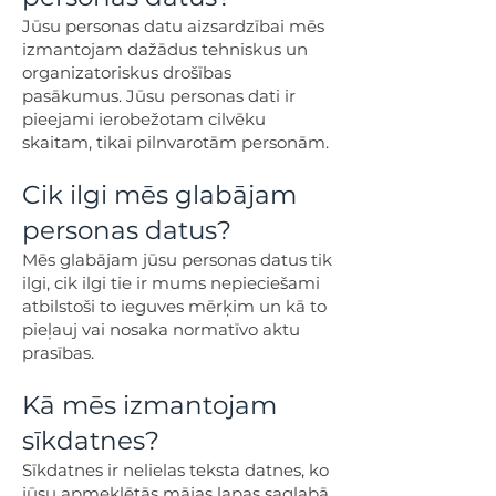
Jūsu personas datu aizsardzībai mēs
izmantojam dažādus tehniskus un
organizatoriskus drošības
pasākumus. Jūsu personas dati ir
pieejami ierobežotam cilvēku
skaitam, tikai pilnvarotām personām.
Cik ilgi mēs glabājam
personas datus?
Mēs glabājam jūsu personas datus tik
ilgi, cik ilgi tie ir mums nepieciešami
atbilstoši to ieguves mērķim un kā to
pieļauj vai nosaka normatīvo aktu
prasības.
Kā mēs izmantojam
sīkdatnes?
Sīkdatnes ir nelielas teksta datnes, ko
jūsu apmeklētās mājas lapas saglabā