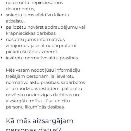
noformētu nepieciešamos
dokumentus,
sniegtu jums efektīvu klientu
atbalstu,
palīdzētu novērst apdraudējumu vai
krāpnieciskas darbības,
nosūtītu jums informatīvus
ziņojumus, ja esat nepārprotami
piekrituši tādus saņemt,
ievērotu normatīvo aktu prasības.
Mēs varam nodot jūsu informāciju
trešajām personām, lai ievērotu
normatīvo aktu prasības, sadarbotos
ar uzraudzības iestādēm, palīdzētu
novērstu noziedzīgas darbības un
aizsargātu mūsu, jūsu un citu
personu likumīgās tiesības.
Kā mēs aizsargājam
personas datus?